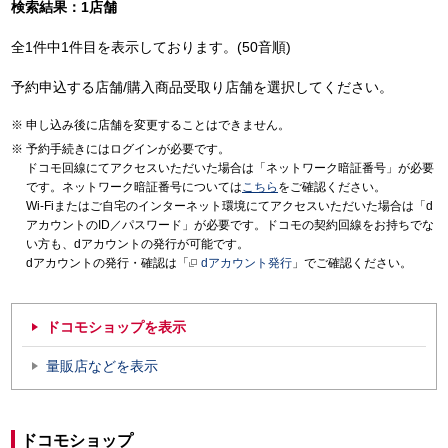
検索結果：1店舗
全1件中1件目を表示しております。(50音順)
予約申込する店舗/購入商品受取り店舗を選択してください。
申し込み後に店舗を変更することはできません。
予約手続きにはログインが必要です。
ドコモ回線にてアクセスいただいた場合は「ネットワーク暗証番号」が必要
です。ネットワーク暗証番号については
こちら
をご確認ください。
Wi-Fiまたはご自宅のインターネット環境にてアクセスいただいた場合は「d
アカウントのID／パスワード」が必要です。ドコモの契約回線をお持ちでな
い方も、dアカウントの発行が可能です。
dアカウントの発行・確認は「
dアカウント発行
」でご確認ください。
ドコモショップを表示
量販店などを表示
ドコモショップ