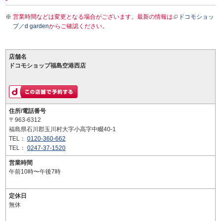
営業時間などは変更となる場合がございます。最新の情報は
ドコモショッ
プ／d garden
からご確認ください。
店舗名
ドコモショップ福島空港西店
住所/電話番号
〒963-6312
福島県石川郡玉川村大字小高字中畷40-1
TEL：
0120-360-662
TEL：
0247-37-1520
営業時間
午前10時〜午後7時
定休日
無休