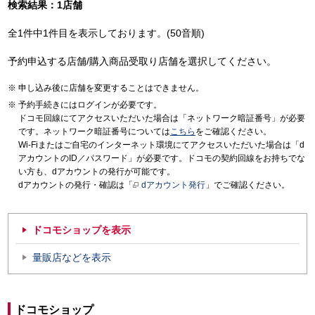
検索結果：1店舗
全1件中1件目を表示しております。(50音順)
予約申込する店舗/購入商品受取り店舗を選択してください。
申し込み後に店舗を変更することはできません。
予約手続きにはログインが必要です。
ドコモ回線にてアクセスいただいた場合は「ネットワーク暗証番号」が必要
です。ネットワーク暗証番号については
こちら
をご確認ください。
Wi-Fiまたはご自宅のインターネット環境にてアクセスいただいた場合は「d
アカウントのID／パスワード」が必要です。ドコモの契約回線をお持ちでな
い方も、dアカウントの発行が可能です。
dアカウントの発行・確認は「
dアカウント発行
」でご確認ください。
ドコモショップを表示
量販店などを表示
ドコモショップ