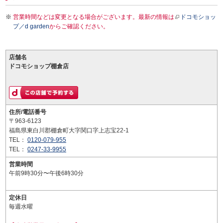
営業時間などは変更となる場合がございます。最新の情報は
ドコモショッ
プ／d garden
からご確認ください。
店舗名
ドコモショップ棚倉店
住所/電話番号
〒963-6123
福島県東白川郡棚倉町大字関口字上志宝22-1
TEL：
0120-079-955
TEL：
0247-33-9955
営業時間
午前9時30分〜午後6時30分
定休日
毎週水曜