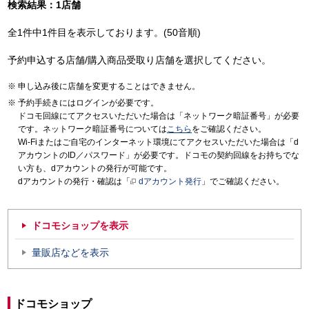
検索結果：1店舗
全1件中1件目を表示しております。(50音順)
予約申込する店舗/購入商品受取り店舗を選択してください。
申し込み後に店舗を変更することはできません。
予約手続きにはログインが必要です。
ドコモ回線にてアクセスいただいた場合は「ネットワーク暗証番号」が必要
です。ネットワーク暗証番号については
こちら
をご確認ください。
Wi-Fiまたはご自宅のインターネット環境にてアクセスいただいた場合は「d
アカウントのID／パスワード」が必要です。ドコモの契約回線をお持ちでな
い方も、dアカウントの発行が可能です。
dアカウントの発行・確認は「
dアカウント発行
」でご確認ください。
ドコモショップを表示
量販店などを表示
ドコモショップ