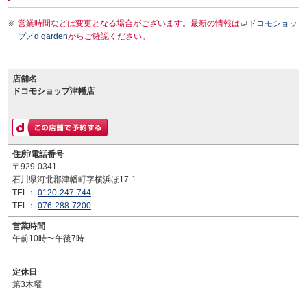
営業時間などは変更となる場合がございます。最新の情報は
ドコモショッ
プ／d garden
からご確認ください。
店舗名
ドコモショップ津幡店
住所/電話番号
〒929-0341
石川県河北郡津幡町字横浜ほ17-1
TEL：
0120-247-744
TEL：
076-288-7200
営業時間
午前10時〜午後7時
定休日
第3木曜