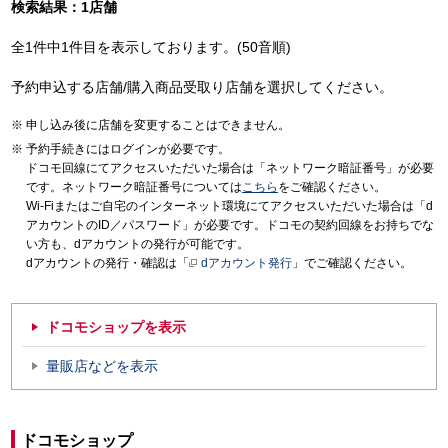
検索結果：1店舗
全1件中1件目を表示しております。(50音順)
予約申込する店舗/購入商品受取り店舗を選択してください。
申し込み後に店舗を変更することはできません。
予約手続きにはログインが必要です。
ドコモ回線にてアクセスいただいた場合は「ネットワーク暗証番号」が必要
です。ネットワーク暗証番号については
こちら
をご確認ください。
Wi-Fiまたはご自宅のインターネット環境にてアクセスいただいた場合は「d
アカウントのID／パスワード」が必要です。ドコモの契約回線をお持ちでな
い方も、dアカウントの発行が可能です。
dアカウントの発行・確認は「
dアカウント発行
」でご確認ください。
ドコモショップを表示
量販店などを表示
ドコモショップ