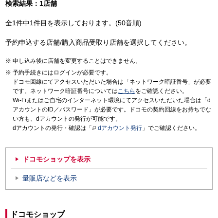
検索結果：1店舗
全1件中1件目を表示しております。(50音順)
予約申込する店舗/購入商品受取り店舗を選択してください。
申し込み後に店舗を変更することはできません。
予約手続きにはログインが必要です。
ドコモ回線にてアクセスいただいた場合は「ネットワーク暗証番号」が必要
です。ネットワーク暗証番号については
こちら
をご確認ください。
Wi-Fiまたはご自宅のインターネット環境にてアクセスいただいた場合は「d
アカウントのID／パスワード」が必要です。ドコモの契約回線をお持ちでな
い方も、dアカウントの発行が可能です。
dアカウントの発行・確認は「
dアカウント発行
」でご確認ください。
ドコモショップを表示
量販店などを表示
ドコモショップ