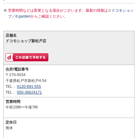
営業時間などは変更となる場合がございます。最新の情報は
ドコモショッ
プ／d garden
からご確認ください。
店舗名
ドコモショップ新松戸店
住所/電話番号
〒270-0034
千葉県松戸市新松戸4-54
TEL：
0120-691-555
TEL：
050-36624171
営業時間
午前10時〜午後7時
定休日
無休