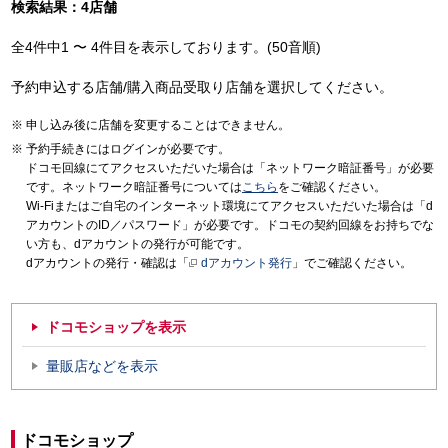
検索結果：4店舗
全4件中1 〜 4件目を表示しております。(50音順)
予約申込する店舗/購入商品受取り店舗を選択してください。
申し込み後に店舗を変更することはできません。
予約手続きにはログインが必要です。
ドコモ回線にてアクセスいただいた場合は「ネットワーク暗証番号」が必要
です。ネットワーク暗証番号については
こちら
をご確認ください。
Wi-Fiまたはご自宅のインターネット環境にてアクセスいただいた場合は「d
アカウントのID／パスワード」が必要です。ドコモの契約回線をお持ちでな
い方も、dアカウントの発行が可能です。
dアカウントの発行・確認は「
dアカウント発行
」でご確認ください。
ドコモショップを表示
量販店などを表示
ドコモショップ