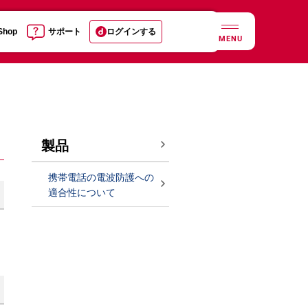
 Shop
サポート
ログインする
MENU
製品
携帯電話の電波防護への
適合性について