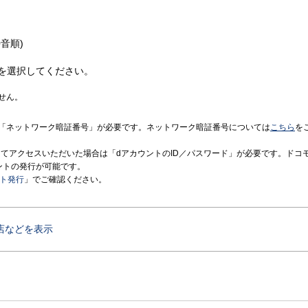
音順)
を選択してください。
せん。
「ネットワーク暗証番号」が必要です。ネットワーク暗証番号については
こちら
を
境にてアクセスいただいた場合は「dアカウントのID／パスワード」が必要です。ドコ
ントの発行が可能です。
ント発行
」でご確認ください。
店などを表示