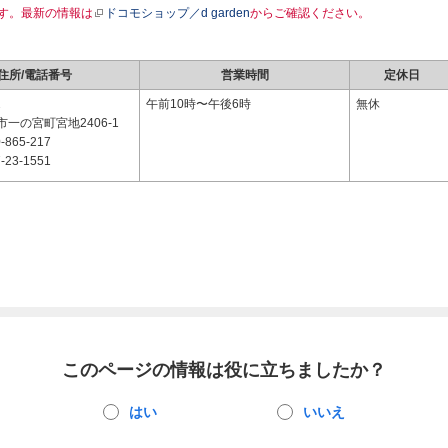
す。最新の情報は
ドコモショップ／d garden
からご確認ください。
住所/電話番号
営業時間
定休日
2
午前10時〜午後6時
無休
一の宮町宮地2406-1
-865-217
-23-1551
このページの情報は役に立ちましたか？
はい
いいえ