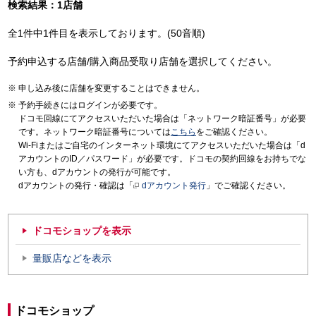
検索結果：1店舗
全1件中1件目を表示しております。(50音順)
予約申込する店舗/購入商品受取り店舗を選択してください。
申し込み後に店舗を変更することはできません。
予約手続きにはログインが必要です。
ドコモ回線にてアクセスいただいた場合は「ネットワーク暗証番号」が必要
です。ネットワーク暗証番号については
こちら
をご確認ください。
Wi-Fiまたはご自宅のインターネット環境にてアクセスいただいた場合は「d
アカウントのID／パスワード」が必要です。ドコモの契約回線をお持ちでな
い方も、dアカウントの発行が可能です。
dアカウントの発行・確認は「
dアカウント発行
」でご確認ください。
ドコモショップを表示
量販店などを表示
ドコモショップ