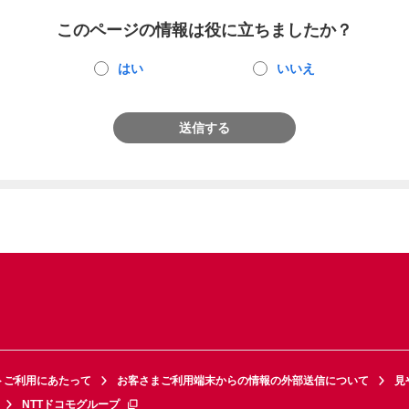
このページの情報は役に立ちましたか？
はい
いいえ
送信する
トご利用にあたって
お客さまご利用端末からの情報の外部送信について
見
NTTドコモグループ