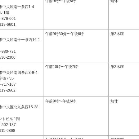
1
午前9時〜午後6時
無休
市中央区南一条西1-4
 1階
-376-601
219-6601
1
午前9時30分〜午後6時
第2木曜
中央区南十一条西16-1-
-980-731
530-2300
4
午前10時〜午後7時
第2木曜
中央区南四条西3-9-4
字街ビル
-717-167
219-2662
9
午前9時〜午後6時
無休
中央区北九条西15-28-
ントビル 1階
-502-187
611-6868