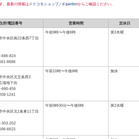
す。最新の情報は
ドコモショップ／d garden
からご確認ください。
住所/電話番号
営業時間
定休日
2
午前9時〜午後6時
第3木曜
市中央区南22条西7丁目
-686-824
561-8686
5
午前10時〜午後8時
無休
市中央区北五条西3
広場地下街
-680-456
209-1241
1
午前9時30分〜午後6時
第2水曜
市中央区北1条東11丁目
-303-202
596-6615