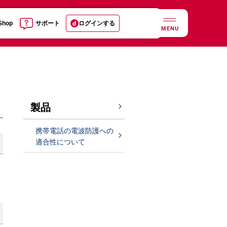
 Shop
サポート
ログインする
MENU
製品
携帯電話の電波防護への
適合性について