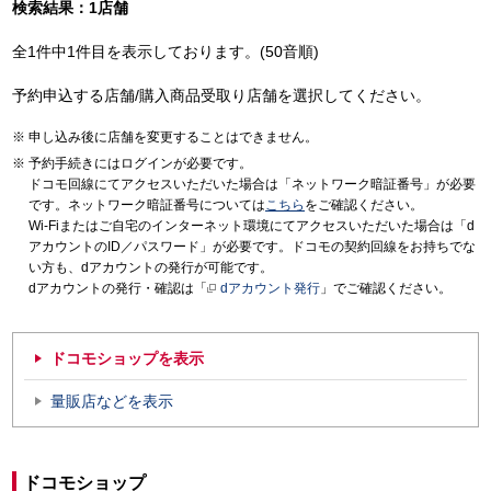
検索結果：1店舗
全1件中1件目を表示しております。(50音順)
予約申込する店舗/購入商品受取り店舗を選択してください。
申し込み後に店舗を変更することはできません。
予約手続きにはログインが必要です。
ドコモ回線にてアクセスいただいた場合は「ネットワーク暗証番号」が必要
です。ネットワーク暗証番号については
こちら
をご確認ください。
Wi-Fiまたはご自宅のインターネット環境にてアクセスいただいた場合は「d
アカウントのID／パスワード」が必要です。ドコモの契約回線をお持ちでな
い方も、dアカウントの発行が可能です。
dアカウントの発行・確認は「
dアカウント発行
」でご確認ください。
ドコモショップを表示
量販店などを表示
ドコモショップ