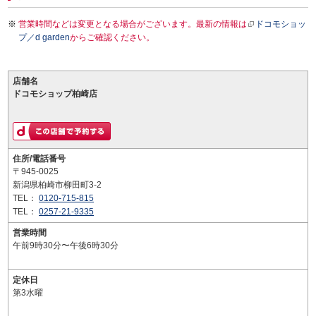
営業時間などは変更となる場合がございます。最新の情報は
ドコモショッ
プ／d garden
からご確認ください。
店舗名
ドコモショップ柏崎店
住所/電話番号
〒945-0025
新潟県柏崎市柳田町3-2
TEL：
0120-715-815
TEL：
0257-21-9335
営業時間
午前9時30分〜午後6時30分
定休日
第3水曜