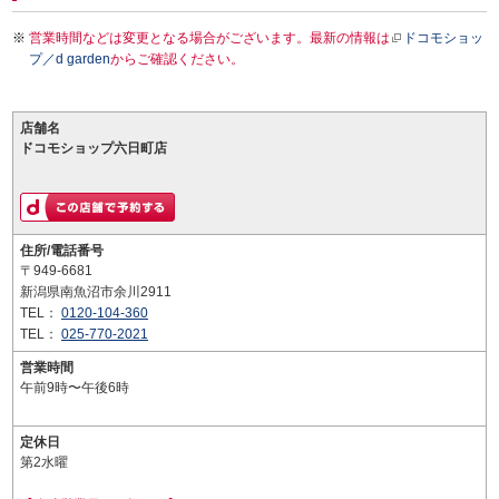
営業時間などは変更となる場合がございます。最新の情報は
ドコモショッ
プ／d garden
からご確認ください。
店舗名
ドコモショップ六日町店
住所/電話番号
〒949-6681
新潟県南魚沼市余川2911
TEL：
0120-104-360
TEL：
025-770-2021
営業時間
午前9時〜午後6時
定休日
第2水曜