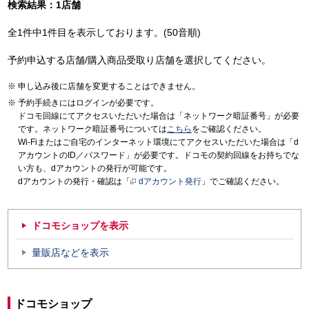
検索結果：1店舗
全1件中1件目を表示しております。(50音順)
予約申込する店舗/購入商品受取り店舗を選択してください。
申し込み後に店舗を変更することはできません。
予約手続きにはログインが必要です。
ドコモ回線にてアクセスいただいた場合は「ネットワーク暗証番号」が必要
です。ネットワーク暗証番号については
こちら
をご確認ください。
Wi-Fiまたはご自宅のインターネット環境にてアクセスいただいた場合は「d
アカウントのID／パスワード」が必要です。ドコモの契約回線をお持ちでな
い方も、dアカウントの発行が可能です。
dアカウントの発行・確認は「
dアカウント発行
」でご確認ください。
ドコモショップを表示
量販店などを表示
ドコモショップ