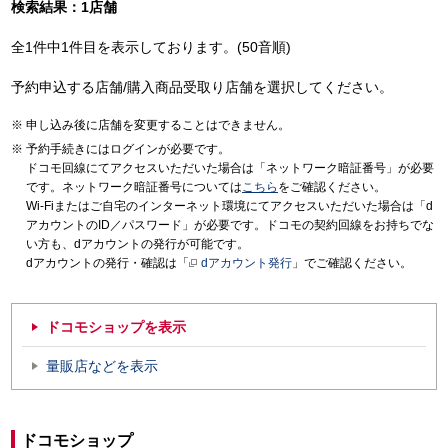
検索結果：1店舗
全1件中1件目を表示しております。(50音順)
予約申込する店舗/購入商品受取り店舗を選択してください。
申し込み後に店舗を変更することはできません。
予約手続きにはログインが必要です。
ドコモ回線にてアクセスいただいた場合は「ネットワーク暗証番号」が必要
です。ネットワーク暗証番号については
こちら
をご確認ください。
Wi-Fiまたはご自宅のインターネット環境にてアクセスいただいた場合は「d
アカウントのID／パスワード」が必要です。ドコモの契約回線をお持ちでな
い方も、dアカウントの発行が可能です。
dアカウントの発行・確認は「
dアカウント発行
」でご確認ください。
ドコモショップを表示
量販店などを表示
ドコモショップ