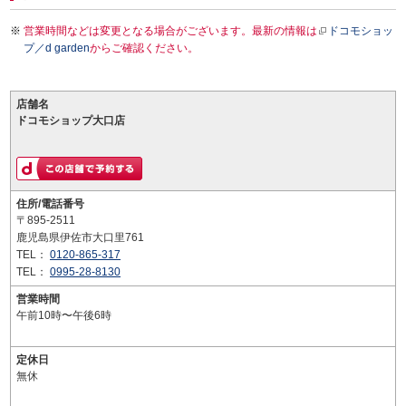
営業時間などは変更となる場合がございます。最新の情報は
ドコモショッ
プ／d garden
からご確認ください。
店舗名
ドコモショップ大口店
住所/電話番号
〒895-2511
鹿児島県伊佐市大口里761
TEL：
0120-865-317
TEL：
0995-28-8130
営業時間
午前10時〜午後6時
定休日
無休