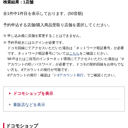
検索結果：1店舗
全1件中1件目を表示しております。(50音順)
予約申込する店舗/購入商品受取り店舗を選択してください。
申し込み後に店舗を変更することはできません。
予約手続きにはログインが必要です。
ドコモ回線にてアクセスいただいた場合は「ネットワーク暗証番号」が必要
です。ネットワーク暗証番号については
こちら
をご確認ください。
Wi-Fiまたはご自宅のインターネット環境にてアクセスいただいた場合は「d
アカウントのID／パスワード」が必要です。ドコモの契約回線をお持ちでな
い方も、dアカウントの発行が可能です。
dアカウントの発行・確認は「
dアカウント発行
」でご確認ください。
ドコモショップを表示
量販店などを表示
ドコモショップ