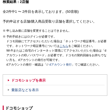
検索結果：2店舗
全2件中1 〜 2件目を表示しております。(50音順)
予約申込する店舗/購入商品受取り店舗を選択してください。
申し込み後に店舗を変更することはできません。
予約手続きにはログインが必要です。
ドコモ回線にてアクセスいただいた場合は「ネットワーク暗証番号」が必要
です。ネットワーク暗証番号については
こちら
をご確認ください。
Wi-Fiまたはご自宅のインターネット環境にてアクセスいただいた場合は「d
アカウントのID／パスワード」が必要です。ドコモの契約回線をお持ちでな
い方も、dアカウントの発行が可能です。
dアカウントの発行・確認は「
dアカウント発行
」でご確認ください。
ドコモショップを表示
量販店などを表示
ドコモショップ