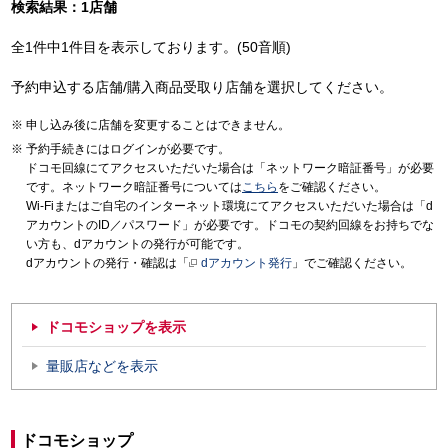
検索結果：1店舗
全1件中1件目を表示しております。(50音順)
予約申込する店舗/購入商品受取り店舗を選択してください。
申し込み後に店舗を変更することはできません。
予約手続きにはログインが必要です。
ドコモ回線にてアクセスいただいた場合は「ネットワーク暗証番号」が必要
です。ネットワーク暗証番号については
こちら
をご確認ください。
Wi-Fiまたはご自宅のインターネット環境にてアクセスいただいた場合は「d
アカウントのID／パスワード」が必要です。ドコモの契約回線をお持ちでな
い方も、dアカウントの発行が可能です。
dアカウントの発行・確認は「
dアカウント発行
」でご確認ください。
ドコモショップを表示
量販店などを表示
ドコモショップ