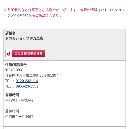
営業時間などは変更となる場合がございます。最新の情報は
ドコモショッ
プ／d garden
からご確認ください。
店舗名
ドコモショップ伊万里店
住所/電話番号
〒848-0031
佐賀県伊万里市二里町八谷搦1307
TEL：
0120-232-114
TEL：
0955-23-1551
営業時間
午前9時〜午後6時
受付時間
午前9時〜午後5時