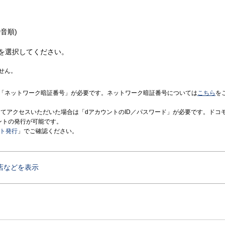
音順)
を選択してください。
せん。
「ネットワーク暗証番号」が必要です。ネットワーク暗証番号については
こちら
を
境にてアクセスいただいた場合は「dアカウントのID／パスワード」が必要です。ドコ
ントの発行が可能です。
ント発行
」でご確認ください。
店などを表示