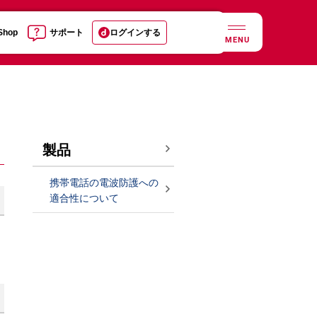
 Shop
サポート
ログインする
MENU
製品
携帯電話の電波防護への
適合性について