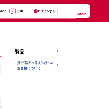
 Shop
サポート
ログインする
MENU
製品
携帯電話の電波防護への
適合性について