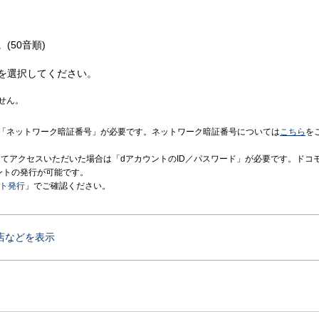
(50音順)
を選択してください。
せん。
「ネットワーク暗証番号」が必要です。ネットワーク暗証番号については
こちら
を
境にてアクセスいただいた場合は「dアカウントのID／パスワード」が必要です。ドコ
ントの発行が可能です。
ント発行
」でご確認ください。
店などを表示