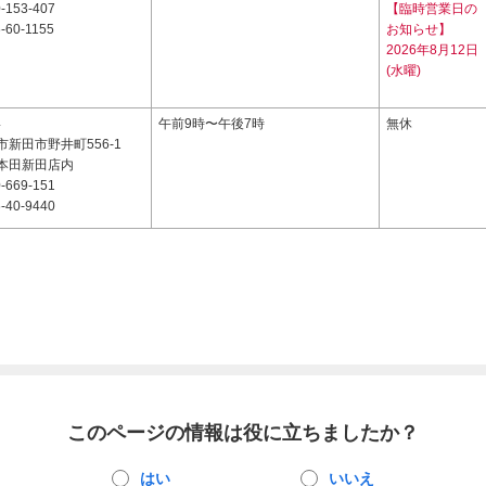
-153-407
【臨時営業日の
-60-1155
お知らせ】
2026年8月12日
(水曜)
4
午前9時〜午後7時
無休
新田市野井町556-1
本田新田店内
-669-151
-40-9440
このページの情報は役に立ちましたか？
はい
いいえ