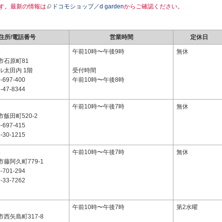
す。最新の情報は
ドコモショップ／d garden
からご確認ください。
住所/電話番号
営業時間
定休日
8
午前10時〜午後9時
無休
市石原町81
ル太田内 1階
受付時間
-697-400
午前10時〜午後8時
-47-8344
1
午前10時〜午後7時
無休
飯田町520-2
-697-415
-30-1215
4
午前10時〜午後7時
無休
藤阿久町779-1
-701-294
-33-7262
3
午前10時〜午後7時
第2水曜
西矢島町317-8