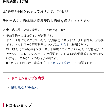
検索結果：1店舗
全1件中1件目を表示しております。(50音順)
予約申込する店舗/購入商品受取り店舗を選択してください。
申し込み後に店舗を変更することはできません。
予約手続きにはログインが必要です。
ドコモ回線にてアクセスいただいた場合は「ネットワーク暗証番号」が必要
です。ネットワーク暗証番号については
こちら
をご確認ください。
Wi-Fiまたはご自宅のインターネット環境にてアクセスいただいた場合は「d
アカウントのID／パスワード」が必要です。ドコモの契約回線をお持ちでな
い方も、dアカウントの発行が可能です。
dアカウントの発行・確認は「
dアカウント発行
」でご確認ください。
ドコモショップを表示
量販店などを表示
ドコモショップ