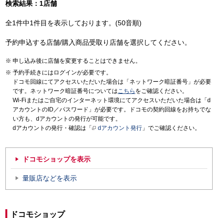
検索結果：1店舗
全1件中1件目を表示しております。(50音順)
予約申込する店舗/購入商品受取り店舗を選択してください。
申し込み後に店舗を変更することはできません。
予約手続きにはログインが必要です。
ドコモ回線にてアクセスいただいた場合は「ネットワーク暗証番号」が必要
です。ネットワーク暗証番号については
こちら
をご確認ください。
Wi-Fiまたはご自宅のインターネット環境にてアクセスいただいた場合は「d
アカウントのID／パスワード」が必要です。ドコモの契約回線をお持ちでな
い方も、dアカウントの発行が可能です。
dアカウントの発行・確認は「
dアカウント発行
」でご確認ください。
ドコモショップを表示
量販店などを表示
ドコモショップ