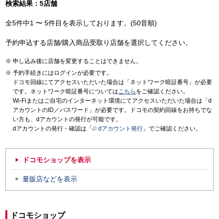
検索結果：5店舗
全5件中1 〜 5件目を表示しております。(50音順)
予約申込する店舗/購入商品受取り店舗を選択してください。
申し込み後に店舗を変更することはできません。
予約手続きにはログインが必要です。
ドコモ回線にてアクセスいただいた場合は「ネットワーク暗証番号」が必要
です。ネットワーク暗証番号については
こちら
をご確認ください。
Wi-Fiまたはご自宅のインターネット環境にてアクセスいただいた場合は「d
アカウントのID／パスワード」が必要です。ドコモの契約回線をお持ちでな
い方も、dアカウントの発行が可能です。
dアカウントの発行・確認は「
dアカウント発行
」でご確認ください。
ドコモショップを表示
量販店などを表示
ドコモショップ