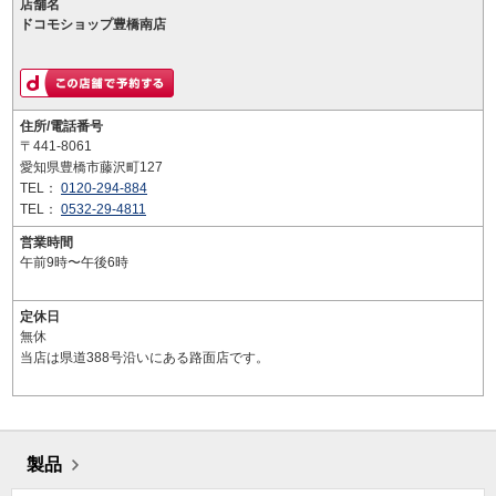
店舗名
ドコモショップ豊橋南店
住所/電話番号
〒441-8061
愛知県豊橋市藤沢町127
TEL：
0120-294-884
TEL：
0532-29-4811
営業時間
午前9時〜午後6時
定休日
無休
当店は県道388号沿いにある路面店です。
製品