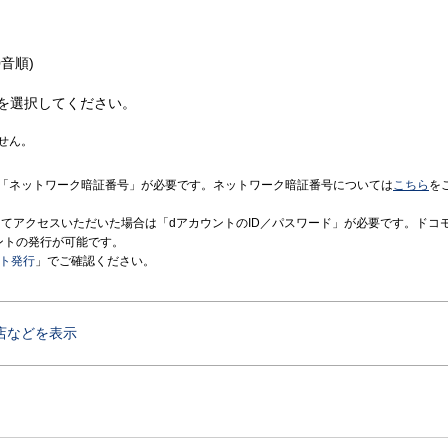
音順)
を選択してください。
せん。
「ネットワーク暗証番号」が必要です。ネットワーク暗証番号については
こちら
を
境にてアクセスいただいた場合は「dアカウントのID／パスワード」が必要です。ドコ
ントの発行が可能です。
ント発行
」でご確認ください。
店などを表示