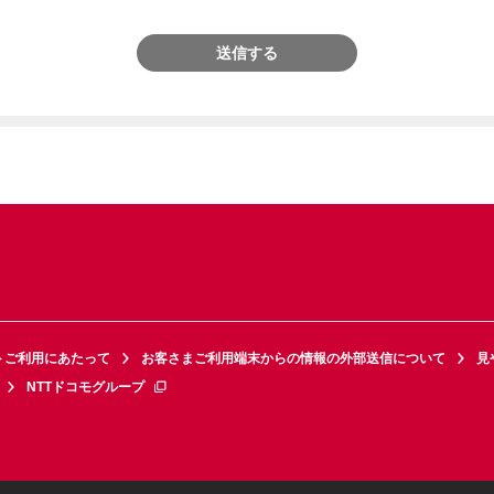
送信する
トご利用にあたって
お客さまご利用端末からの情報の外部送信について
見
NTTドコモグループ