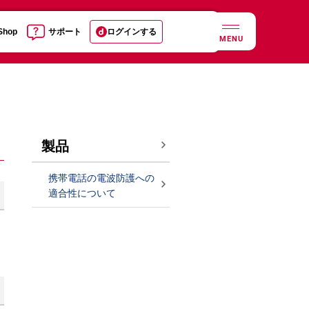
 Shop
サポート
ログインする
MENU
製品
携帯電話の電波防護への
適合性について