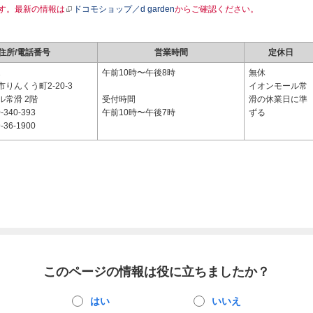
す。最新の情報は
ドコモショップ／d garden
からご確認ください。
住所/電話番号
営業時間
定休日
2
午前10時〜午後8時
無休
りんくう町2-20-3
イオンモール常
ル常滑 2階
受付時間
滑の休業日に準
-340-393
午前10時〜午後7時
ずる
-36-1900
このページの情報は役に立ちましたか？
はい
いいえ