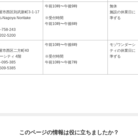
1
午前10時〜午後9時
無休
市西区則武新町3-1-17
施設の休業日に
goya Noritake
※受付時間
準ずる
午前10時〜午後8時
-758-243
202-5200
7
午前10時〜午後8時
モゾワンダーシ
屋市西区二方町40
ティの休業日に
ーシティ 4階
※受付時間
準ずる
-095-385
午前10時〜午後7時
509-5385
このページの情報は役に立ちましたか？