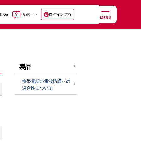
 Shop
サポート
ログインする
MENU
製品
携帯電話の電波防護への
適合性について