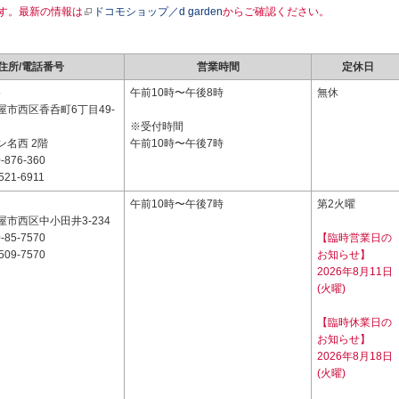
す。最新の情報は
ドコモショップ／d garden
からご確認ください。
住所/電話番号
営業時間
定休日
5
午前10時〜午後8時
無休
屋市西区香呑町6丁目49-
※受付時間
ン名西 2階
午前10時〜午後7時
-876-360
521-6911
2
午前10時〜午後7時
第2火曜
市西区中小田井3-234
-85-7570
【臨時営業日の
509-7570
お知らせ】
2026年8月11日
(火曜)
【臨時休業日の
お知らせ】
2026年8月18日
(火曜)