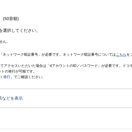
(50音順)
を選択してください。
せん。
「ネットワーク暗証番号」が必要です。ネットワーク暗証番号については
こちら
を
境にてアクセスいただいた場合は「dアカウントのID／パスワード」が必要です。ドコ
ントの発行が可能です。
ント発行
」でご確認ください。
店などを表示