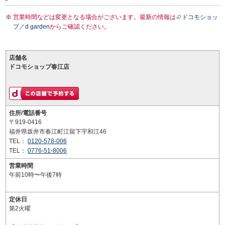
営業時間などは変更となる場合がございます。最新の情報は
ドコモショッ
プ／d garden
からご確認ください。
店舗名
ドコモショップ春江店
住所/電話番号
〒919-0416
福井県坂井市春江町江留下宇和江46
TEL：
0120-578-006
TEL：
0776-51-8006
営業時間
午前10時〜午後7時
定休日
第2火曜