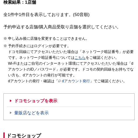
検索結果：1店舗
全1件中1件目を表示しております。(50音順)
予約申込する店舗/購入商品受取り店舗を選択してください。
申し込み後に店舗を変更することはできません。
予約手続きにはログインが必要です。
ドコモ回線にてアクセスいただいた場合は「ネットワーク暗証番号」が必要
です。ネットワーク暗証番号については
こちら
をご確認ください。
Wi-Fiまたはご自宅のインターネット環境にてアクセスいただいた場合は「d
アカウントのID／パスワード」が必要です。ドコモの契約回線をお持ちでな
い方も、dアカウントの発行が可能です。
dアカウントの発行・確認は「
dアカウント発行
」でご確認ください。
ドコモショップを表示
量販店などを表示
ドコモショップ