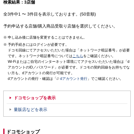
検索結果：3店舗
全3件中1 〜 3件目を表示しております。(50音順)
予約申込する店舗/購入商品受取り店舗を選択してください。
申し込み後に店舗を変更することはできません。
予約手続きにはログインが必要です。
ドコモ回線にてアクセスいただいた場合は「ネットワーク暗証番号」が必要
です。ネットワーク暗証番号については
こちら
をご確認ください。
Wi-Fiまたはご自宅のインターネット環境にてアクセスいただいた場合は「d
アカウントのID／パスワード」が必要です。ドコモの契約回線をお持ちでな
い方も、dアカウントの発行が可能です。
dアカウントの発行・確認は「
dアカウント発行
」でご確認ください。
ドコモショップを表示
量販店などを表示
ドコモショップ