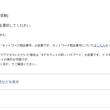
音順)
を選択してください。
せん。
「ネットワーク暗証番号」が必要です。ネットワーク暗証番号については
こちら
を
境にてアクセスいただいた場合は「dアカウントのID／パスワード」が必要です。ドコ
ントの発行が可能です。
ント発行
」でご確認ください。
店などを表示