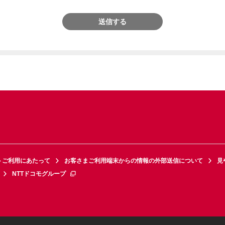
送信する
トご利用にあたって
お客さまご利用端末からの情報の外部送信について
見
NTTドコモグループ