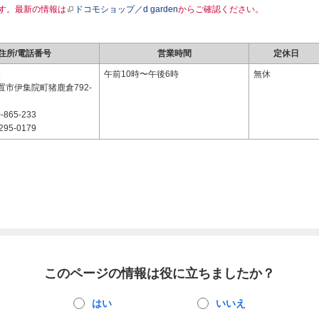
す。最新の情報は
ドコモショップ／d garden
からご確認ください。
住所/電話番号
営業時間
定休日
5
午前10時〜午後6時
無休
置市伊集院町猪鹿倉792-
-865-233
295-0179
このページの情報は役に立ちましたか？
はい
いいえ