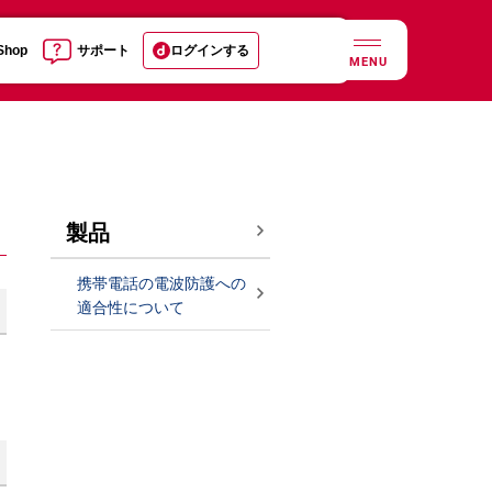
 Shop
サポート
ログインする
MENU
製品
携帯電話の電波防護への
適合性について