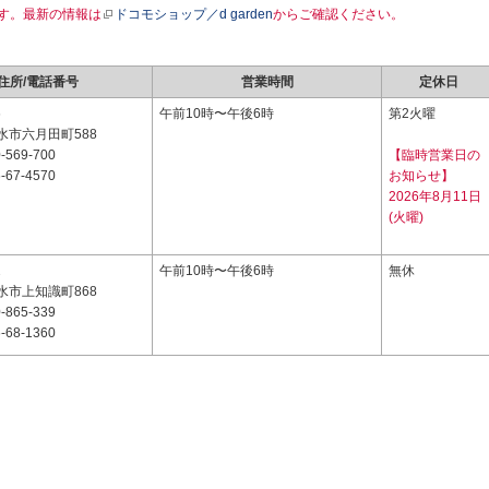
す。最新の情報は
ドコモショップ／d garden
からご確認ください。
住所/電話番号
営業時間
定休日
6
午前10時〜午後6時
第2火曜
水市六月田町588
-569-700
【臨時営業日の
-67-4570
お知らせ】
2026年8月11日
(火曜)
2
午前10時〜午後6時
無休
水市上知識町868
-865-339
-68-1360