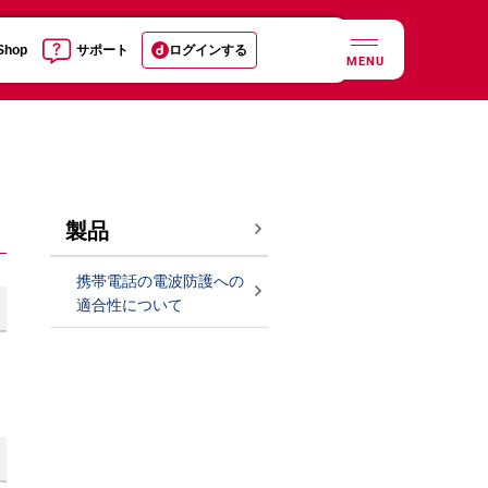
 Shop
サポート
ログインする
MENU
製品
携帯電話の電波防護への
適合性について