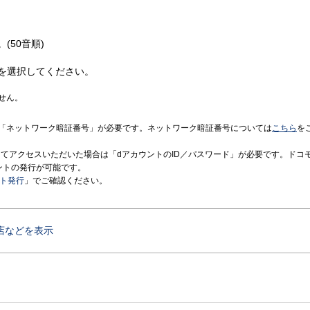
(50音順)
を選択してください。
せん。
「ネットワーク暗証番号」が必要です。ネットワーク暗証番号については
こちら
を
境にてアクセスいただいた場合は「dアカウントのID／パスワード」が必要です。ドコ
ントの発行が可能です。
ント発行
」でご確認ください。
店などを表示