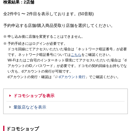
検索結果：2店舗
全2件中1 〜 2件目を表示しております。(50音順)
予約申込する店舗/購入商品受取り店舗を選択してください。
申し込み後に店舗を変更することはできません。
予約手続きにはログインが必要です。
ドコモ回線にてアクセスいただいた場合は「ネットワーク暗証番号」が必要
です。ネットワーク暗証番号については
こちら
をご確認ください。
Wi-Fiまたはご自宅のインターネット環境にてアクセスいただいた場合は「d
アカウントのID／パスワード」が必要です。ドコモの契約回線をお持ちでな
い方も、dアカウントの発行が可能です。
dアカウントの発行・確認は「
dアカウント発行
」でご確認ください。
ドコモショップを表示
量販店などを表示
ドコモショップ