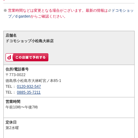
営業時間などは変更となる場合がございます。最新の情報は
ドコモショッ
プ／d garden
からご確認ください。
店舗名
ドコモショップ小松島大林店
住所/電話番号
〒773-0022
徳島県小松島市大林町宮ノ本85-1
TEL：
0120-932-547
TEL：
0885-35-7211
営業時間
午前10時〜午後7時
定休日
第2水曜