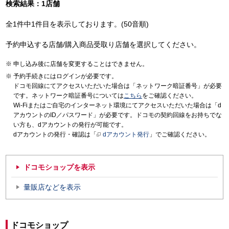
検索結果：1店舗
全1件中1件目を表示しております。(50音順)
予約申込する店舗/購入商品受取り店舗を選択してください。
申し込み後に店舗を変更することはできません。
予約手続きにはログインが必要です。
ドコモ回線にてアクセスいただいた場合は「ネットワーク暗証番号」が必要
です。ネットワーク暗証番号については
こちら
をご確認ください。
Wi-Fiまたはご自宅のインターネット環境にてアクセスいただいた場合は「d
アカウントのID／パスワード」が必要です。ドコモの契約回線をお持ちでな
い方も、dアカウントの発行が可能です。
dアカウントの発行・確認は「
dアカウント発行
」でご確認ください。
ドコモショップを表示
量販店などを表示
ドコモショップ