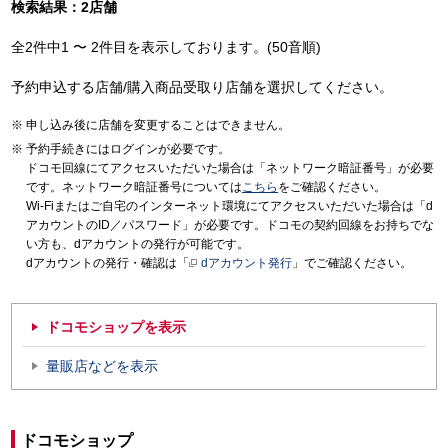
検索結果：2店舗
全2件中1 〜 2件目を表示しております。(50音順)
予約申込する店舗/購入商品受取り店舗を選択してください。
申し込み後に店舗を変更することはできません。
予約手続きにはログインが必要です。
ドコモ回線にてアクセスいただいた場合は「ネットワーク暗証番号」が必要
です。ネットワーク暗証番号については
こちら
をご確認ください。
Wi-Fiまたはご自宅のインターネット環境にてアクセスいただいた場合は「d
アカウントのID／パスワード」が必要です。ドコモの契約回線をお持ちでな
い方も、dアカウントの発行が可能です。
dアカウントの発行・確認は「
dアカウント発行
」でご確認ください。
ドコモショップを表示
量販店などを表示
ドコモショップ