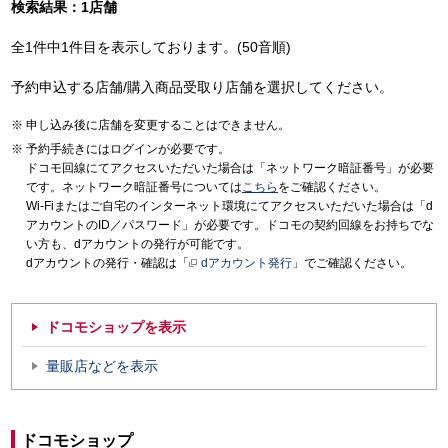
検索結果：1店舗
全1件中1件目を表示しております。(50音順)
予約申込する店舗/購入商品受取り店舗を選択してください。
申し込み後に店舗を変更することはできません。
予約手続きにはログインが必要です。
ドコモ回線にてアクセスいただいた場合は「ネットワーク暗証番号」が必要
です。ネットワーク暗証番号については
こちら
をご確認ください。
Wi-Fiまたはご自宅のインターネット環境にてアクセスいただいた場合は「d
アカウントのID／パスワード」が必要です。ドコモの契約回線をお持ちでな
い方も、dアカウントの発行が可能です。
dアカウントの発行・確認は「
dアカウント発行
」でご確認ください。
ドコモショップを表示
量販店などを表示
ドコモショップ