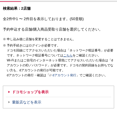
検索結果：2店舗
全2件中1 〜 2件目を表示しております。(50音順)
予約申込する店舗/購入商品受取り店舗を選択してください。
申し込み後に店舗を変更することはできません。
予約手続きにはログインが必要です。
ドコモ回線にてアクセスいただいた場合は「ネットワーク暗証番号」が必要
です。ネットワーク暗証番号については
こちら
をご確認ください。
Wi-Fiまたはご自宅のインターネット環境にてアクセスいただいた場合は「d
アカウントのID／パスワード」が必要です。ドコモの契約回線をお持ちでな
い方も、dアカウントの発行が可能です。
dアカウントの発行・確認は「
dアカウント発行
」でご確認ください。
ドコモショップを表示
量販店などを表示