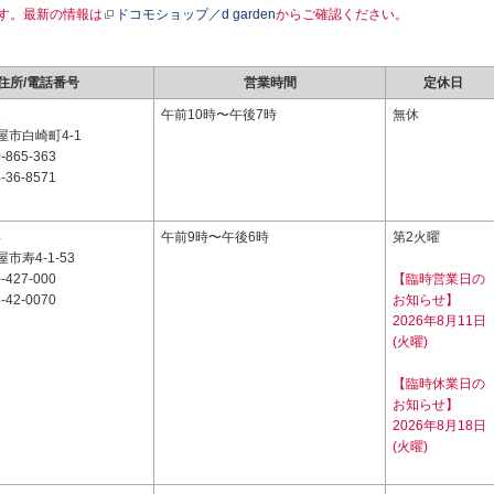
す。最新の情報は
ドコモショップ／d garden
からご確認ください。
住所/電話番号
営業時間
定休日
6
午前10時〜午後7時
無休
市白崎町4-1
-865-363
-36-8571
4
午前9時〜午後6時
第2火曜
市寿4-1-53
-427-000
【臨時営業日の
-42-0070
お知らせ】
2026年8月11日
(火曜)
【臨時休業日の
お知らせ】
2026年8月18日
(火曜)