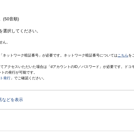
(50音順)
を選択してください。
せん。
「ネットワーク暗証番号」が必要です。ネットワーク暗証番号については
こちら
を
境にてアクセスいただいた場合は「dアカウントのID／パスワード」が必要です。ドコ
ントの発行が可能です。
ント発行
」でご確認ください。
店などを表示