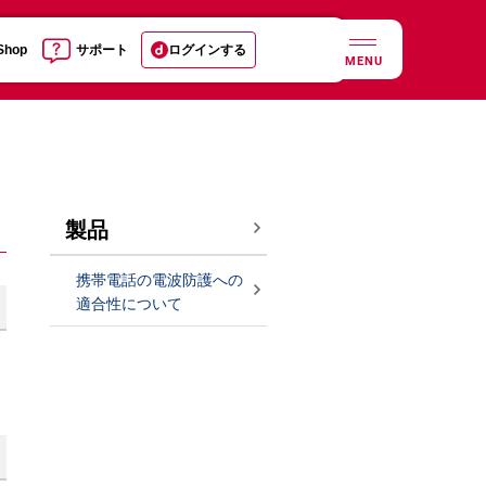
 Shop
サポート
ログインする
MENU
製品
携帯電話の電波防護への
適合性について