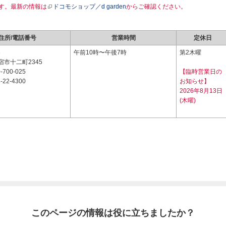
す。最新の情報は
ドコモショップ／d garden
からご確認ください。
住所/電話番号
営業時間
定休日
3
午前10時〜午後7時
第2木曜
市十二町2345
-700-025
【臨時営業日の
-22-4300
お知らせ】
2026年8月13日
(木曜)
このページの情報は役に立ちましたか？