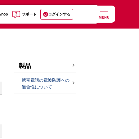
 Shop
サポート
ログインする
MENU
製品
携帯電話の電波防護への
適合性について