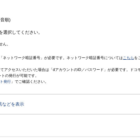
音順)
を選択してください。
せん。
「ネットワーク暗証番号」が必要です。ネットワーク暗証番号については
こちら
を
境にてアクセスいただいた場合は「dアカウントのID／パスワード」が必要です。ドコ
ントの発行が可能です。
ント発行
」でご確認ください。
店などを表示