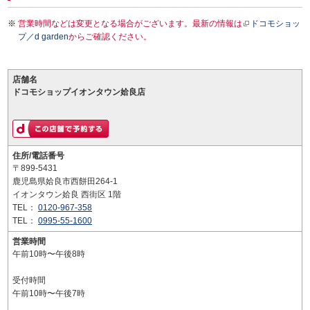
営業時間などは変更となる場合がございます。最新の情報は
ドコモショッ
プ／d garden
からご確認ください。
店舗名
ドコモショップイオンタウン姶良店
住所/電話番号
〒899-5431
鹿児島県姶良市西餅田264-1
イオンタウン姶良 西街区 1階
TEL：
0120-967-358
TEL：
0995-55-1600
営業時間
午前10時〜午後8時
受付時間
午前10時〜午後7時