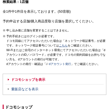
検索結果：1店舗
全1件中1件目を表示しております。(50音順)
予約申込する店舗/購入商品受取り店舗を選択してください。
申し込み後に店舗を変更することはできません。
予約手続きにはログインが必要です。
ドコモ回線にてアクセスいただいた場合は「ネットワーク暗証番号」が必要
です。ネットワーク暗証番号については
こちら
をご確認ください。
Wi-Fiまたはご自宅のインターネット環境にてアクセスいただいた場合は「d
アカウントのID／パスワード」が必要です。ドコモの契約回線をお持ちでな
い方も、dアカウントの発行が可能です。
dアカウントの発行・確認は「
dアカウント発行
」でご確認ください。
ドコモショップを表示
量販店などを表示
ドコモショップ