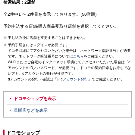
検索結果：2店舗
全2件中1 〜 2件目を表示しております。(50音順)
予約申込する店舗/購入商品受取り店舗を選択してください。
申し込み後に店舗を変更することはできません。
予約手続きにはログインが必要です。
ドコモ回線にてアクセスいただいた場合は「ネットワーク暗証番号」が必要
です。ネットワーク暗証番号については
こちら
をご確認ください。
Wi-Fiまたはご自宅のインターネット環境にてアクセスいただいた場合は「d
アカウントのID／パスワード」が必要です。ドコモの契約回線をお持ちでな
い方も、dアカウントの発行が可能です。
dアカウントの発行・確認は「
dアカウント発行
」でご確認ください。
ドコモショップを表示
量販店などを表示
ドコモショップ