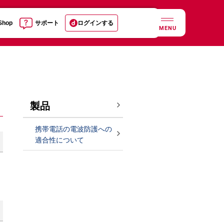
 Shop
サポート
ログインする
MENU
製品
携帯電話の電波防護への
適合性について