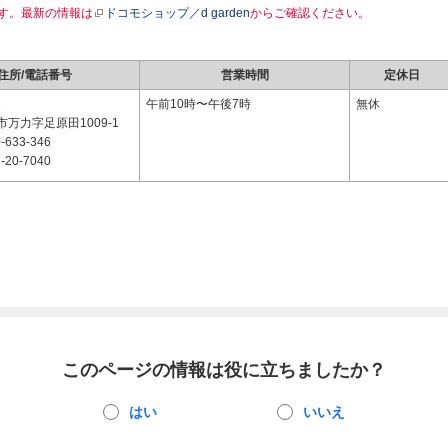
す。最新の情報は
ドコモショップ／d garden
からご確認ください。
住所/電話番号
営業時間
定休日
1
午前10時〜午後7時
無休
万力字足原田1009-1
-633-346
-20-7040
このページの情報は役に立ちましたか？
はい
いいえ