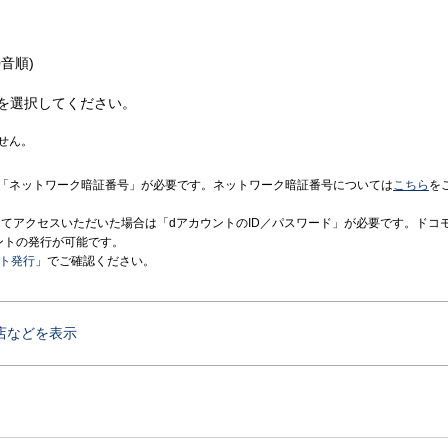
音順)
を選択してください。
せん。
「ネットワーク暗証番号」が必要です。ネットワーク暗証番号については
こちら
を
境にてアクセスいただいた場合は「dアカウントのID／パスワード」が必要です。ドコ
ントの発行が可能です。
ント発行
」でご確認ください。
店などを表示