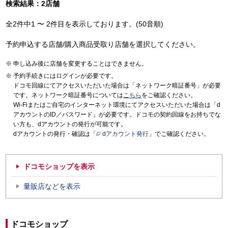
検索結果：2店舗
全2件中1 〜 2件目を表示しております。(50音順)
予約申込する店舗/購入商品受取り店舗を選択してください。
申し込み後に店舗を変更することはできません。
予約手続きにはログインが必要です。
ドコモ回線にてアクセスいただいた場合は「ネットワーク暗証番号」が必要
です。ネットワーク暗証番号については
こちら
をご確認ください。
Wi-Fiまたはご自宅のインターネット環境にてアクセスいただいた場合は「d
アカウントのID／パスワード」が必要です。ドコモの契約回線をお持ちでな
い方も、dアカウントの発行が可能です。
dアカウントの発行・確認は「
dアカウント発行
」でご確認ください。
ドコモショップを表示
量販店などを表示
ドコモショップ