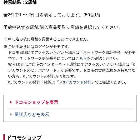
検索結果：2店舗
全2件中1 〜 2件目を表示しております。(50音順)
予約申込する店舗/購入商品受取り店舗を選択してください。
申し込み後に店舗を変更することはできません。
予約手続きにはログインが必要です。
ドコモ回線にてアクセスいただいた場合は「ネットワーク暗証番号」が必要
です。ネットワーク暗証番号については
こちら
をご確認ください。
Wi-Fiまたはご自宅のインターネット環境にてアクセスいただいた場合は「d
アカウントのID／パスワード」が必要です。ドコモの契約回線をお持ちでな
い方も、dアカウントの発行が可能です。
dアカウントの発行・確認は「
dアカウント発行
」でご確認ください。
ドコモショップを表示
量販店などを表示
ドコモショップ