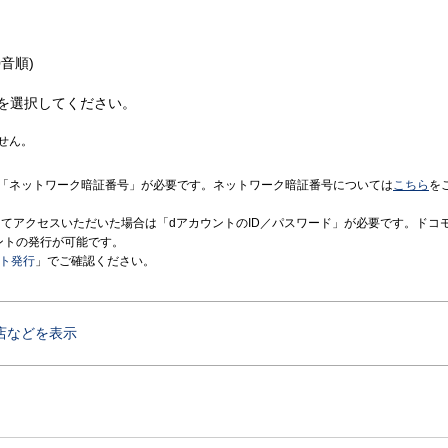
音順)
を選択してください。
せん。
「ネットワーク暗証番号」が必要です。ネットワーク暗証番号については
こちら
を
境にてアクセスいただいた場合は「dアカウントのID／パスワード」が必要です。ドコ
ントの発行が可能です。
ント発行
」でご確認ください。
店などを表示