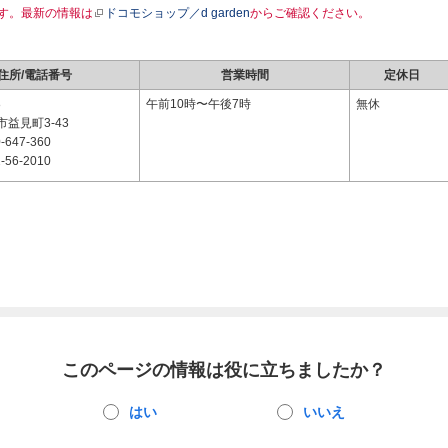
す。最新の情報は
ドコモショップ／d garden
からご確認ください。
住所/電話番号
営業時間
定休日
8
午前10時〜午後7時
無休
益見町3-43
-647-360
-56-2010
このページの情報は役に立ちましたか？
はい
いいえ