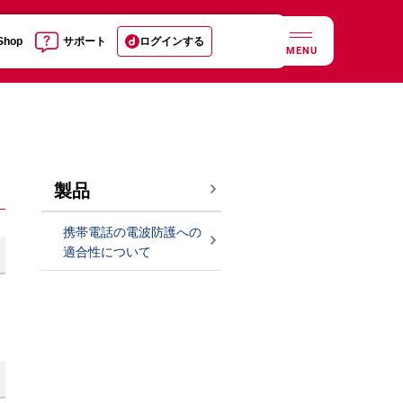
 Shop
サポート
ログインする
MENU
製品
携帯電話の電波防護への
適合性について