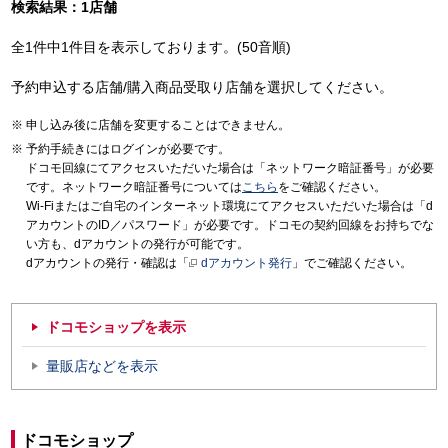
検索結果：1店舗
全1件中1件目を表示しております。(50音順)
予約申込する店舗/購入商品受取り店舗を選択してください。
申し込み後に店舗を変更することはできません。
予約手続きにはログインが必要です。
ドコモ回線にてアクセスいただいた場合は「ネットワーク暗証番号」が必要
です。ネットワーク暗証番号については
こちら
をご確認ください。
Wi-Fiまたはご自宅のインターネット環境にてアクセスいただいた場合は「d
アカウントのID／パスワード」が必要です。ドコモの契約回線をお持ちでな
い方も、dアカウントの発行が可能です。
dアカウントの発行・確認は「
dアカウント発行
」でご確認ください。
ドコモショップを表示
量販店などを表示
ドコモショップ