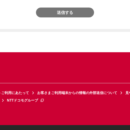
送信する
トご利用にあたって
お客さまご利用端末からの情報の外部送信について
見
NTTドコモグループ