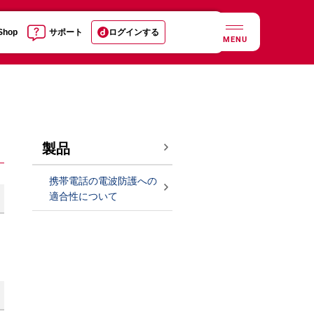
 Shop
サポート
ログインする
MENU
製品
携帯電話の電波防護への
適合性について