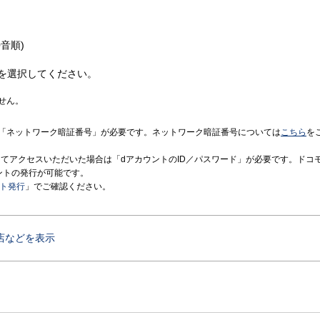
音順)
を選択してください。
せん。
「ネットワーク暗証番号」が必要です。ネットワーク暗証番号については
こちら
を
境にてアクセスいただいた場合は「dアカウントのID／パスワード」が必要です。ドコ
ントの発行が可能です。
ント発行
」でご確認ください。
店などを表示