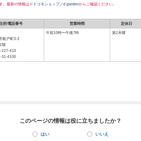
す。最新の情報は
ドコモショップ／d garden
からご確認ください。
住所/電話番号
営業時間
定休日
3
午前10時〜午後7時
第2木曜
船戸町3-2
1階
-227-410
-31-4100
このページの情報は役に立ちましたか？
はい
いいえ