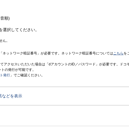
音順)
を選択してください。
せん。
「ネットワーク暗証番号」が必要です。ネットワーク暗証番号については
こちら
を
境にてアクセスいただいた場合は「dアカウントのID／パスワード」が必要です。ドコ
ントの発行が可能です。
ント発行
」でご確認ください。
店などを表示