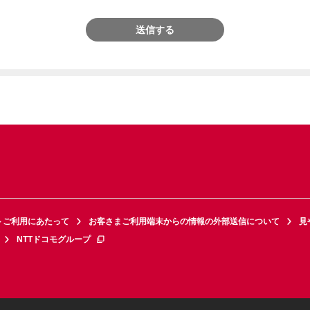
送信する
トご利用にあたって
お客さまご利用端末からの情報の外部送信について
見
NTTドコモグループ