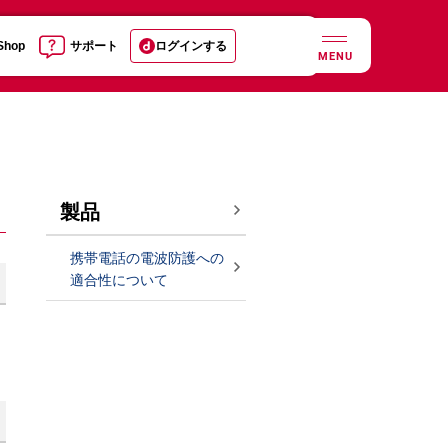
 Shop
サポート
ログインする
MENU
製品
携帯電話の電波防護への
適合性について