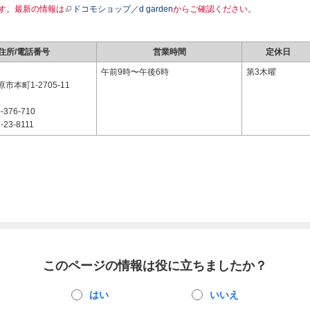
す。最新の情報は
ドコモショップ／d garden
からご確認ください。
住所/電話番号
営業時間
定休日
1
午前9時〜午後6時
第3木曜
市本町1-2705-11
ア
-376-710
-23-8111
このページの情報は役に立ちましたか？
はい
いいえ