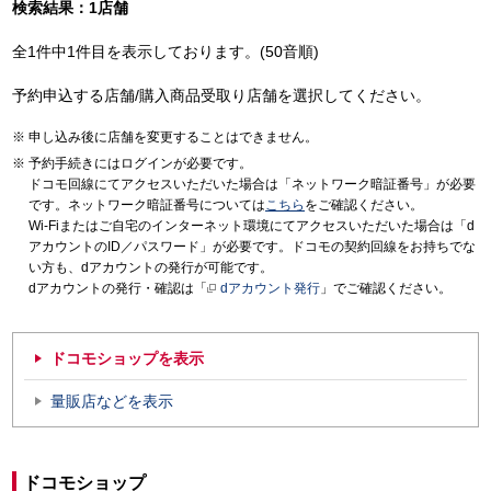
検索結果：1店舗
全1件中1件目を表示しております。(50音順)
予約申込する店舗/購入商品受取り店舗を選択してください。
申し込み後に店舗を変更することはできません。
予約手続きにはログインが必要です。
ドコモ回線にてアクセスいただいた場合は「ネットワーク暗証番号」が必要
です。ネットワーク暗証番号については
こちら
をご確認ください。
Wi-Fiまたはご自宅のインターネット環境にてアクセスいただいた場合は「d
アカウントのID／パスワード」が必要です。ドコモの契約回線をお持ちでな
い方も、dアカウントの発行が可能です。
dアカウントの発行・確認は「
dアカウント発行
」でご確認ください。
ドコモショップを表示
量販店などを表示
ドコモショップ