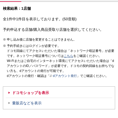
検索結果：1店舗
全1件中1件目を表示しております。(50音順)
予約申込する店舗/購入商品受取り店舗を選択してください。
申し込み後に店舗を変更することはできません。
予約手続きにはログインが必要です。
ドコモ回線にてアクセスいただいた場合は「ネットワーク暗証番号」が必要
です。ネットワーク暗証番号については
こちら
をご確認ください。
Wi-Fiまたはご自宅のインターネット環境にてアクセスいただいた場合は「d
アカウントのID／パスワード」が必要です。ドコモの契約回線をお持ちでな
い方も、dアカウントの発行が可能です。
dアカウントの発行・確認は「
dアカウント発行
」でご確認ください。
ドコモショップを表示
量販店などを表示