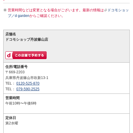
営業時間などは変更となる場合がございます。最新の情報は
ドコモショッ
プ／d garden
からご確認ください。
店舗名
ドコモショップ丹波篠山店
住所/電話番号
〒669-2203
兵庫県丹波篠山市吹新13-1
TEL：
0120-525-870
TEL：
079-590-2525
営業時間
午前10時〜午後6時
定休日
第2水曜