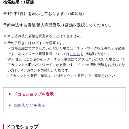
検索結果：1店舗
全1件中1件目を表示しております。(50音順)
予約申込する店舗/購入商品受取り店舗を選択してください。
申し込み後に店舗を変更することはできません。
予約手続きにはログインが必要です。
ドコモ回線にてアクセスいただいた場合は「ネットワーク暗証番号」が必要
です。ネットワーク暗証番号については
こちら
をご確認ください。
Wi-Fiまたはご自宅のインターネット環境にてアクセスいただいた場合は「d
アカウントのID／パスワード」が必要です。ドコモの契約回線をお持ちでな
い方も、dアカウントの発行が可能です。
dアカウントの発行・確認は「
dアカウント発行
」でご確認ください。
ドコモショップを表示
量販店などを表示
ドコモショップ