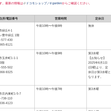
す。最新の情報は
ドコモショップ／d garden
からご確認ください。
住所/電話番号
営業時間
定休日
2
午前10時〜午後8時
無休
緑丘4-1
ン豊中緑丘 1階
-577-430
865-8121
6
午前10時〜午後9時
第3水曜
玉井町1-1-1
【お知らせ】
3階
2025年6月1日
-555-502
(日曜)より、定
868-9325
休日が第3水曜と
なります。
1
午前10時〜午後7時
第3木曜
庄内東町1-5-7
-738-110
336-4123