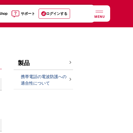
 Shop
サポート
ログインする
MENU
製品
携帯電話の電波防護への
適合性について