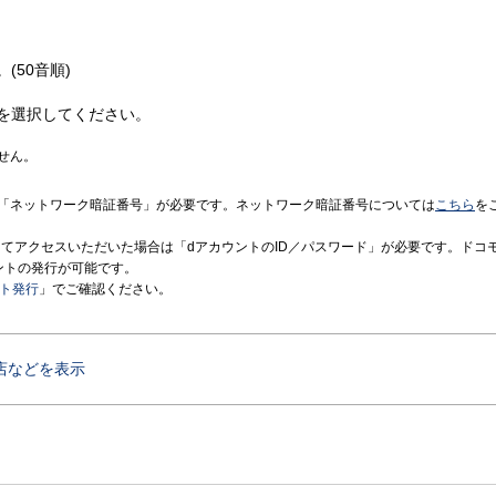
(50音順)
を選択してください。
せん。
「ネットワーク暗証番号」が必要です。ネットワーク暗証番号については
こちら
を
境にてアクセスいただいた場合は「dアカウントのID／パスワード」が必要です。ドコ
ントの発行が可能です。
ント発行
」でご確認ください。
店などを表示