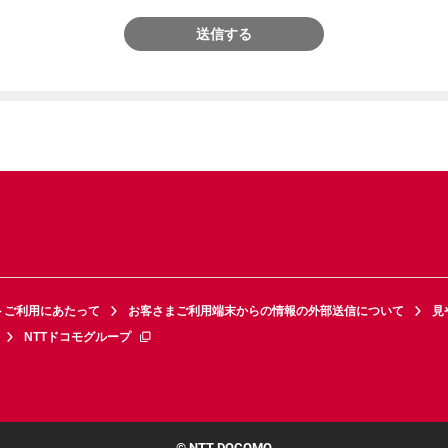
送信する
トご利用にあたって
お客さまご利用端末からの情報の外部送信について
見
NTTドコモグループ
© NTT DOCOMO