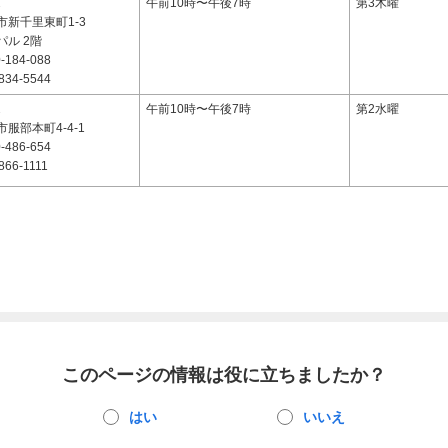
2
午前10時〜午後7時
第3木曜
市新千里東町1-3
ル 2階
-184-088
834-5544
2
午前10時〜午後7時
第2水曜
服部本町4-4-1
-486-654
866-1111
このページの情報は役に立ちましたか？
はい
いいえ