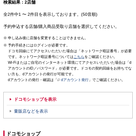
検索結果：2店舗
全2件中1 〜 2件目を表示しております。(50音順)
予約申込する店舗/購入商品受取り店舗を選択してください。
申し込み後に店舗を変更することはできません。
予約手続きにはログインが必要です。
ドコモ回線にてアクセスいただいた場合は「ネットワーク暗証番号」が必要
です。ネットワーク暗証番号については
こちら
をご確認ください。
Wi-Fiまたはご自宅のインターネット環境にてアクセスいただいた場合は「d
アカウントのID／パスワード」が必要です。ドコモの契約回線をお持ちでな
い方も、dアカウントの発行が可能です。
dアカウントの発行・確認は「
dアカウント発行
」でご確認ください。
ドコモショップを表示
量販店などを表示
ドコモショップ