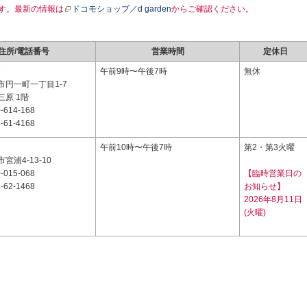
す。最新の情報は
ドコモショップ／d garden
からご確認ください。
住所/電話番号
営業時間
定休日
5
午前9時〜午後7時
無休
市円一町一丁目1-7
原 1階
-614-168
-61-4168
1
午前10時〜午後7時
第2・第3火曜
宮浦4-13-10
-015-068
【臨時営業日の
-62-1468
お知らせ】
2026年8月11日
(火曜)