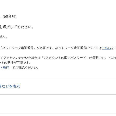
(50音順)
を選択してください。
せん。
「ネットワーク暗証番号」が必要です。ネットワーク暗証番号については
こちら
を
境にてアクセスいただいた場合は「dアカウントのID／パスワード」が必要です。ドコ
ントの発行が可能です。
ント発行
」でご確認ください。
店などを表示