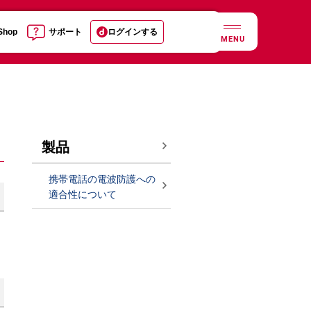
 Shop
サポート
ログインする
MENU
製品
携帯電話の電波防護への
適合性について