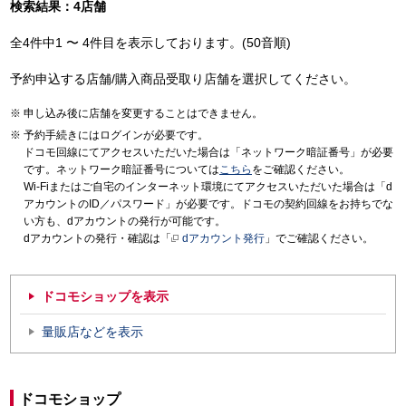
検索結果：4店舗
全4件中1 〜 4件目を表示しております。(50音順)
予約申込する店舗/購入商品受取り店舗を選択してください。
申し込み後に店舗を変更することはできません。
予約手続きにはログインが必要です。
ドコモ回線にてアクセスいただいた場合は「ネットワーク暗証番号」が必要
です。ネットワーク暗証番号については
こちら
をご確認ください。
Wi-Fiまたはご自宅のインターネット環境にてアクセスいただいた場合は「d
アカウントのID／パスワード」が必要です。ドコモの契約回線をお持ちでな
い方も、dアカウントの発行が可能です。
dアカウントの発行・確認は「
dアカウント発行
」でご確認ください。
ドコモショップを表示
量販店などを表示
ドコモショップ