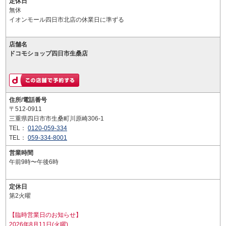
定休日
無休
イオンモール四日市北店の休業日に準ずる
店舗名
ドコモショップ四日市生桑店
住所/電話番号
〒512-0911
三重県四日市市生桑町川原崎306-1
TEL：
0120-059-334
TEL：
059-334-8001
営業時間
午前9時〜午後6時
定休日
第2火曜
【臨時営業日のお知らせ】
2026年8月11日(火曜)