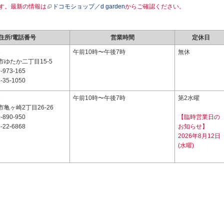
す。最新の情報は
ドコモショップ／d garden
からご確認ください。
住所/電話番号
営業時間
定休日
6
午前10時〜午後7時
無休
ゆたか二丁目15-5
-973-165
-35-1050
2
午前10時〜午後7時
第2水曜
亀ヶ崎2丁目26-26
-890-950
【臨時営業日の
-22-6868
お知らせ】
2026年8月12日
(水曜)