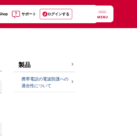
 Shop
サポート
ログインする
MENU
製品
携帯電話の電波防護への
適合性について