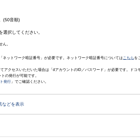
(50音順)
を選択してください。
せん。
「ネットワーク暗証番号」が必要です。ネットワーク暗証番号については
こちら
を
境にてアクセスいただいた場合は「dアカウントのID／パスワード」が必要です。ドコ
ントの発行が可能です。
ント発行
」でご確認ください。
店などを表示